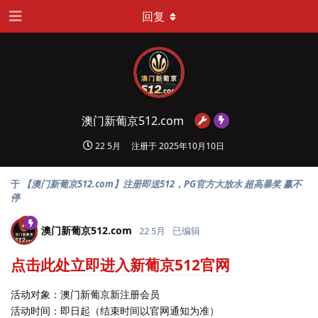
回复
澳门新葡京512.​com
22 5月
注册于
2025年10月10日
于
【澳门新葡京512.com】注册即送512，PG官方大放水 超高暴奖 赢不
停
澳门新葡京512.​com
22 5月
已编辑
点击此处立即进入新葡京512官网
活动对象：澳门新葡京新注册会员
活动时间：即日起（结束时间以官网通知为准）