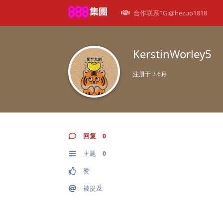
合作联系TG:@hezuo1818
KerstinWorley5
注册于
3 6月
回复
0
主题
0
赞
被提及