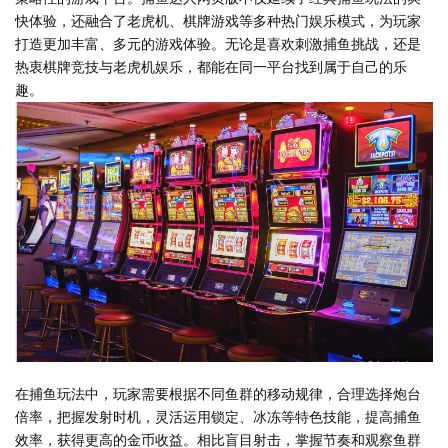
快体验，还融合了老虎机、棋牌游戏等多种热门娱乐模式，为玩家
打造更加丰富、多元的游戏体验。无论是喜欢刺激捕鱼挑战，还是
热衷棋牌竞技与老虎机娱乐，都能在同一平台找到属于自己的乐
趣。
在捕鱼玩法中，玩家需要根据不同鱼群的移动规律，合理选择炮台
倍率，把握发射时机，灵活运用锁定、冰冻等特色技能，提高捕鱼
效率，获得更高的金币收益。相比盲目射击，掌握节奏和观察鱼群