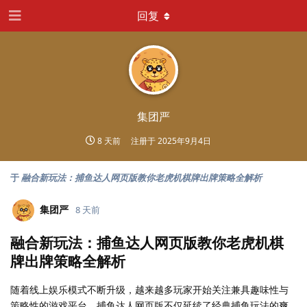
回复
集团严
8 天前
注册于
2025年9月4日
于
融合新玩法：捕鱼达人网页版教你老虎机棋牌出牌策略全解析
集团严
8 天前
融合新玩法：捕鱼达人网页版教你老虎机棋
牌出牌策略全解析
随着线上娱乐模式不断升级，越来越多玩家开始关注兼具趣味性与
策略性的游戏平台。捕鱼达人网页版不仅延续了经典捕鱼玩法的爽