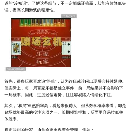
道的“冷知识”。了解这些细节，不一定能保证稳赢，却能有效降低失
误，提高长期游戏的稳定性。
首先，很多玩家喜欢追“路单”，认为连庄或连闲出现后会持续延伸。
但实际上，每一局百家乐都是独立事件，前一局结果并不会影响下
一局概率。因此，过度迷信走势，往往容易陷入情绪化下注。
其次，“和局”虽然赔率高，看起来很诱人，但从数学概率来看，却是
赌场优势最高的投注选项之一。长期频繁押和，反而更容易拉低整
体胜率。
真正聪明的玩家，通常会更重视资金管理。例如：