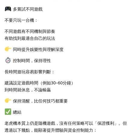
多嘗試不同遊戲
不要只玩一台機：
不同遊戲有不同機制與節奏
有助找到最適合自己的玩法
同時提升娛樂性與理解深度
控制時間，保持理性
長時間遊玩容易影響判斷：
建議設定遊戲時間（例如30–60分鐘）
到時間就休息，不論輸贏
保持清醒，比任何技巧都重要
總結
老虎機本質上仍是隨機遊戲，沒有任何策略可以「保證獲利」。但
透過以下幾點，能顯著提升體驗與資金控制能力：