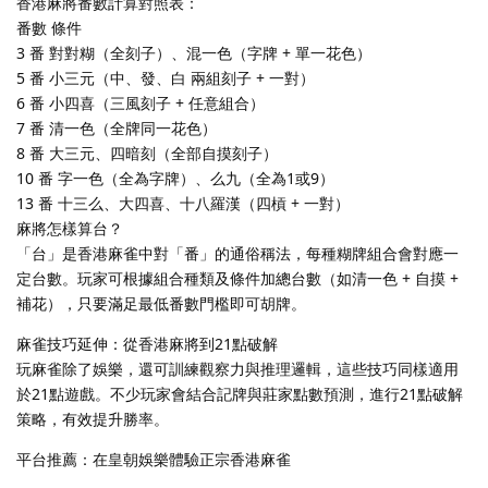
香港麻將番數計算對照表：
番數 條件
3 番 對對糊（全刻子）、混一色（字牌 + 單一花色）
5 番 小三元（中、發、白 兩組刻子 + 一對）
6 番 小四喜（三風刻子 + 任意組合）
7 番 清一色（全牌同一花色）
8 番 大三元、四暗刻（全部自摸刻子）
10 番 字一色（全為字牌）、么九（全為1或9）
13 番 十三么、大四喜、十八羅漢（四槓 + 一對）
麻將怎樣算台？
「台」是香港麻雀中對「番」的通俗稱法，每種糊牌組合會對應一
定台數。玩家可根據組合種類及條件加總台數（如清一色 + 自摸 +
補花），只要滿足最低番數門檻即可胡牌。
麻雀技巧延伸：從香港麻將到21點破解
玩麻雀除了娛樂，還可訓練觀察力與推理邏輯，這些技巧同樣適用
於21點遊戲。不少玩家會結合記牌與莊家點數預測，進行21點破解
策略，有效提升勝率。
平台推薦：在皇朝娛樂體驗正宗香港麻雀