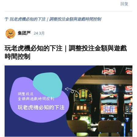
回复
于
玩老虎機必知的下注｜調整投注金額與遊戲時間控制
集团严
24 3月
玩老虎機必知的下注｜調整投注金額與遊戲
時間控制