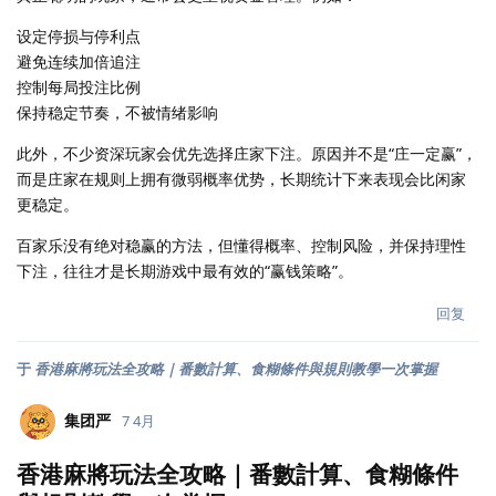
设定停损与停利点
避免连续加倍追注
控制每局投注比例
保持稳定节奏，不被情绪影响
此外，不少资深玩家会优先选择庄家下注。原因并不是“庄一定赢”，
而是庄家在规则上拥有微弱概率优势，长期统计下来表现会比闲家
更稳定。
百家乐没有绝对稳赢的方法，但懂得概率、控制风险，并保持理性
下注，往往才是长期游戏中最有效的“赢钱策略”。
回复
于
香港麻將玩法全攻略｜番數計算、食糊條件與規則教學一次掌握
集团严
7 4月
香港麻將玩法全攻略｜番數計算、食糊條件