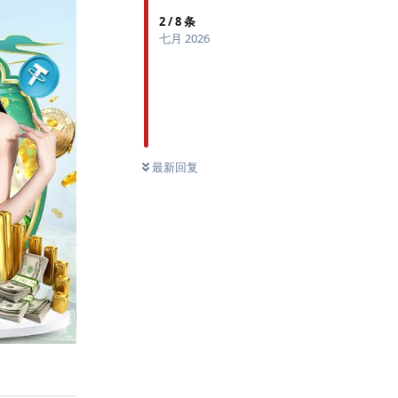
2
/
8
条
七月 2026
最新回复
回复