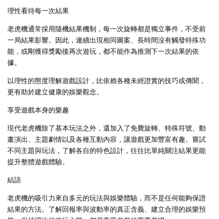
理性看待每一次結果
老虎機通常採用隨機結果機制，每一次旋轉都是獨立事件，不受前
一局結果影響。因此，連續出現相同圖案、長時間沒有觸發特殊功
能，或剛獲得獎勵後再次遊玩，都不能作為推測下一次結果的依
據。
以理性的態度理解遊戲設計，比依賴各種未經證實的技巧或傳聞，
更有助於建立健康的娛樂觀念。
享受遊戲本身的樂趣
現代老虎機除了基本玩法之外，還加入了免費旋轉、特殊符號、動
畫演出、主題劇情以及各種互動內容，讓遊戲更加豐富有趣。嘗試
不同主題與玩法，了解各自的特色設計，往往比單純關注結果更能
提升整體遊戲體驗。
結語
老虎機的吸引力來自多元的玩法與娛樂體驗，而不是任何能夠保證
結果的方法。了解回報率與波動率的真正含義、建立合理的娛樂預