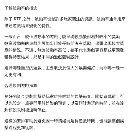
了解波動率的概念
除了 RTP 之外，波動率也是許多玩家關注的資訊。波動率通常用來
描述遊戲結果變化的特性。
一般而言，較低波動率的遊戲可能呈現較頻繁但相對較小的獎勵；
較高波動率的遊戲則可能出現較長時間沒有獎勵、偶爾出現較大獎
勵的情況。不過，無論波動率高低，都不代表遊戲更容易或更困難
獲得特定結果，只是不同的遊戲體驗設計。
選擇哪種類型的遊戲，主要取決於個人的娛樂偏好，而非哪一種一
定更有利。
合理規劃遊戲預算
良好的資金規劃能幫助玩家維持輕鬆的娛樂節奏。開始遊戲前，可
以先設定一筆專門用於娛樂的預算，以及預計遊玩的時間，並在達
到預設限制後適時停止。
這樣的安排有助於避免因一時情緒而延長遊戲時間，也能讓整個娛
樂過程更加從容。