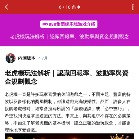
6
/
10
条
888集团娱乐城游戏介绍
老虎機玩法解析｜認識回報率、波動率與資金規劃觀念
内测版本
4 7月
老虎機玩法解析｜認識回報率、波動率與資
金規劃觀念
老虎機一直是許多玩家喜愛的休閒遊戲之一，不同主題、豐富的特
效以及多樣化的獎勵機制，都讓遊戲充滿娛樂性。然而，許多人在
接觸老虎機時，經常會搜尋所謂的「贏錢秘訣」或「必中技巧」，
希望找到快速掌握遊戲的方法。事實上，與其追求不存在的必勝策
略，不如先了解老虎機的基本機制，建立正確的遊玩觀念，才能更
理性地享受遊戲。