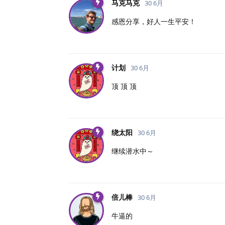
马克马克
30 6月
感恩分享，好人一生平安！
计划
30 6月
顶 顶 顶
绕太阳
30 6月
继续潜水中～
倍儿棒
30 6月
牛逼的