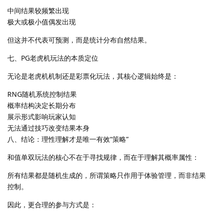
中间结果较频繁出现
极大或极小值偶发出现
但这并不代表可预测，而是统计分布自然结果。
七、PG老虎机玩法的本质定位
无论是老虎机机制还是彩票化玩法，其核心逻辑始终是：
RNG随机系统控制结果
概率结构决定长期分布
展示形式影响玩家认知
无法通过技巧改变结果本身
八、结论：理性理解才是唯一有效“策略”
和值单双玩法的核心不在于寻找规律，而在于理解其概率属性：
所有结果都是随机生成的，所谓策略只作用于体验管理，而非结果
控制。
因此，更合理的参与方式是：