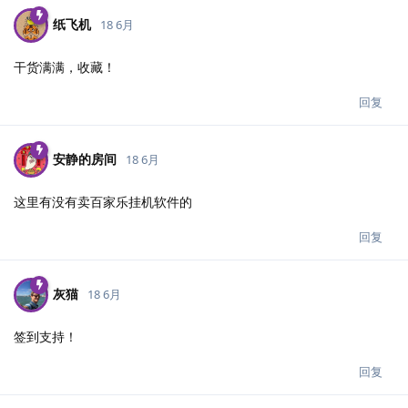
纸飞机
18 6月
干货满满，收藏！
回复
安静的房间
18 6月
这里有没有卖百家乐挂机软件的
回复
灰猫
18 6月
签到支持！
回复