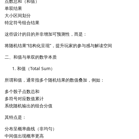
点数总和（和值）
单双结果
大小区间划分
特定符号组合结果
这些设计的目的并非增加可预测性，而是：
将随机结果“结构化呈现”，提升玩家的参与感与解读空间
二、和值与单双的数学本质
和值（Total Sum）
所谓和值，通常指多个随机结果的数值叠加，例如：
多个骰子点数总和
多符号对应数值累计
系统随机输出的组合分值
其特点是：
分布呈概率曲线（非均匀）
中间值出现概率更高