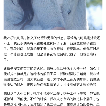
我28岁的时候，陷入了绝望和无助的状态。最难熬的时候是贷款还
不上，我认识的所有人都被催收询问了个遍，我感觉这辈子都毁
了。那段时间，我真的想不开，特别想赌，想要翻本。但你可以相
信一个赌徒说谎成性，但是请务必相信赌徒没钱了，他就是瘾犯
了。
赌瘾是需要痛苦才能磨灭的。我每天生活得像个大爷一样，怎么可
能戒掉？但就是在这种痛苦的日子里，我渐渐摆脱了赌瘾。我非常
感谢贷款公司，因为我征信一般，才借不到上百万的贷款。我也感
谢身边的朋友，正因为他们都是普通人，才没有借更多赌资给我。
我找到了人生目标，找了个抗楼的工作，这份工作很辛苦，但我能
还接近一万的债。不忙的时候，我在人才市场的路边挂个牌子，也
是在这段时间里，我才找到了第二份工作，在烧烤店当服务员。虽