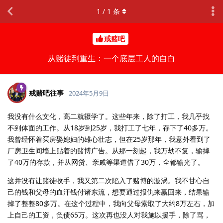
1
/
1
条
戒赌吧
从赌徒到重生：一个底层工人的自白
戒赌吧往事
2024年5月9日
我没有什么文化，高二就辍学了。这些年来，除了打工，我几乎找
不到体面的工作。从18岁到25岁，我打工了七年，存下了40多万。
我曾经怀着买房娶媳妇的雄心壮志，但在25岁那年，我意外看到了
厂房卫生间墙上贴着的赌博广告。从那一刻起，我万劫不复，输掉
了40万的存款，并从网贷、亲戚等渠道借了30万，全都输光了。
这并没有让赌徒收手，我又第二次陷入了赌博的漩涡。我不甘心自
己的钱和父母的血汗钱付诸东流，想要通过报仇来赢回来，结果输
掉了整整80多万。在这个过程中，我向父母索取了大约8万左右，加
上自己的工资，负债65万。这次再也没人对我施以援手，除了骂，