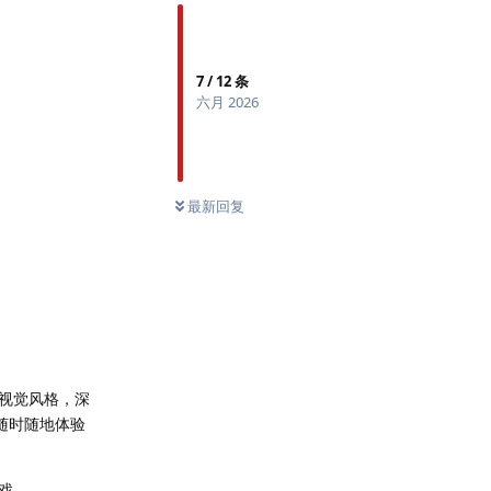
7
/
12
条
六月 2026
最新回复
视觉风格，深
随时随地体验
戏。