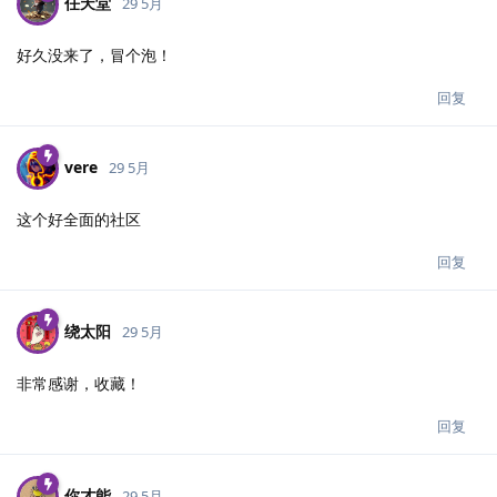
任天堂
29 5月
好久没来了，冒个泡！
回复
vere
29 5月
这个好全面的社区
回复
绕太阳
29 5月
非常感谢，收藏！
回复
你才能
29 5月