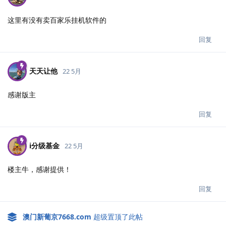
这里有没有卖百家乐挂机软件的
回复
天天让他
22 5月
感谢版主
回复
i分级基金
22 5月
楼主牛，感谢提供！
回复
澳门新葡京7668.​com
超级置顶了此帖