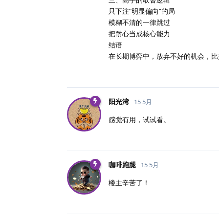
只下注“明显偏向”的局
模糊不清的一律跳过
把耐心当成核心能力
结语
在长期博弈中，放弃不好的机会，比
阳光湾
15 5月
感觉有用，试试看。
咖啡跑腿
15 5月
楼主辛苦了！