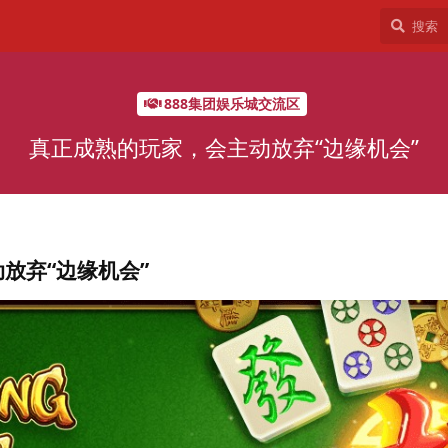
888集团娱乐城交流区
真正成熟的玩家，会主动放弃“边缘机会”
放弃“边缘机会”