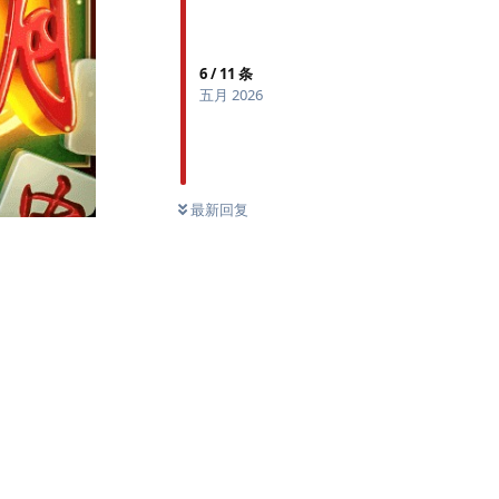
6
/
11
条
五月 2026
最新回复