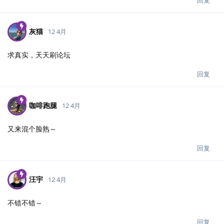
回复
灰猫
12 4月
求真实，天天刷论坛
回复
咖啡跑腿
12 4月
又来混个脸熟～
回复
汪宇
12 4月
不错不错～
回复