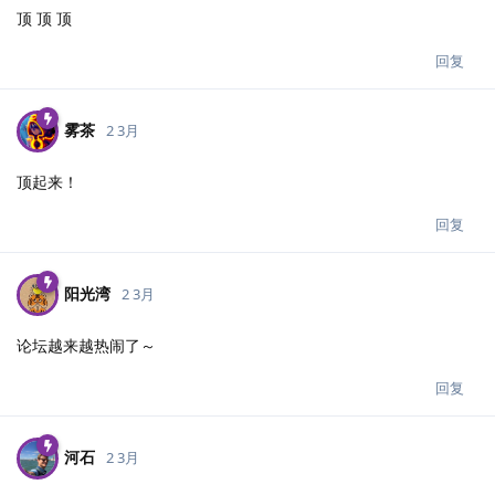
顶 顶 顶
回复
雾茶
2 3月
顶起来！
回复
阳光湾
2 3月
论坛越来越热闹了～
回复
河石
2 3月