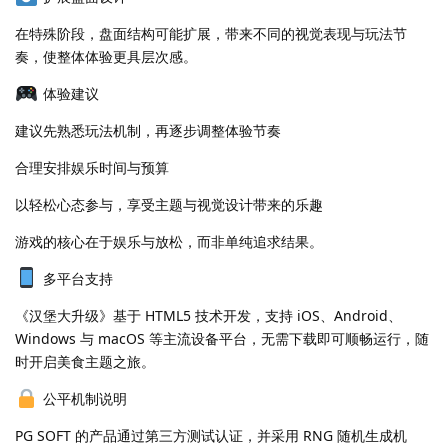
在特殊阶段，盘面结构可能扩展，带来不同的视觉表现与玩法节
奏，使整体体验更具层次感。
体验建议
建议先熟悉玩法机制，再逐步调整体验节奏
合理安排娱乐时间与预算
以轻松心态参与，享受主题与视觉设计带来的乐趣
游戏的核心在于娱乐与放松，而非单纯追求结果。
多平台支持
《汉堡大升级》基于 HTML5 技术开发，支持 iOS、Android、
Windows 与 macOS 等主流设备平台，无需下载即可顺畅运行，随
时开启美食主题之旅。
公平机制说明
PG SOFT 的产品通过第三方测试认证，并采用 RNG 随机生成机