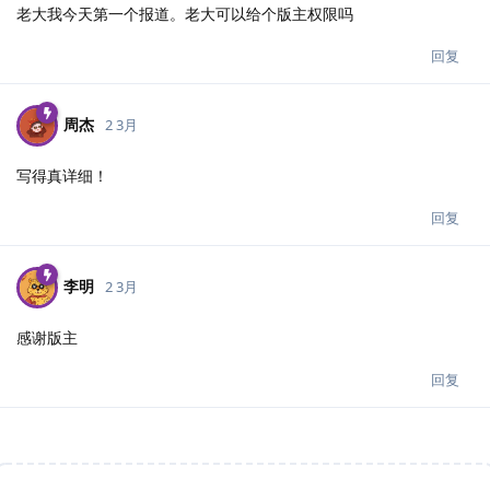
老大我今天第一个报道。老大可以给个版主权限吗
回复
周杰
2 3月
写得真详细！
回复
李明
2 3月
感谢版主
回复