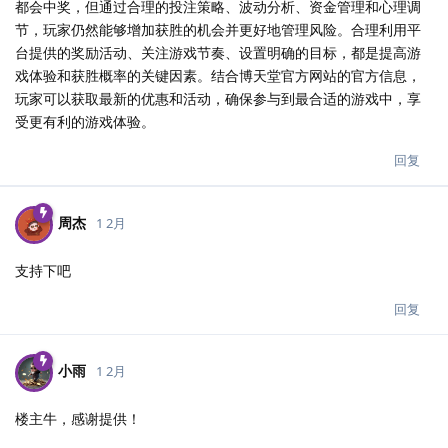
都会中奖，但通过合理的投注策略、波动分析、资金管理和心理调
节，玩家仍然能够增加获胜的机会并更好地管理风险。合理利用平
台提供的奖励活动、关注游戏节奏、设置明确的目标，都是提高游
戏体验和获胜概率的关键因素。结合博天堂官方网站的官方信息，
玩家可以获取最新的优惠和活动，确保参与到最合适的游戏中，享
受更有利的游戏体验。
回复
周杰
1 2月
支持下吧
回复
小雨
1 2月
楼主牛，感谢提供！