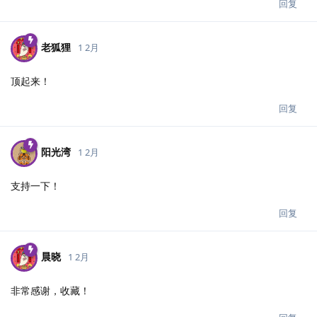
回复
老狐狸
1 2月
顶起来！
回复
阳光湾
1 2月
支持一下！
回复
晨晓
1 2月
非常感谢，收藏！