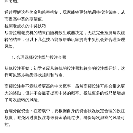
的奖励。
通过理解这些奖金和赔率机制，玩家能够更好地调整投注策略，从
而提高中奖的期望值。
拉霸老虎机的中奖技巧
尽管拉霸老虎机的结果由随机数生成器决定，无法完全预测每次旋
转的结果，但以下几点技巧能够帮助玩家提高中奖机会并合理管理
风险。
合理选择投注线与投注金额
从低投注开始：初学者应从较低的投注额和较少的投注线开始，这
样可以逐步熟悉游戏规则和节奏。
高额投注并不意味着更高的中奖概率：虽然高额投注可能会带来更
大的奖励，但并不会显著提高中奖的概率。投注更多的钱只是增加
了每次旋转的风险。
合理分配资金：在游戏中，要根据自身的资金状况设定合理的投注
额度，避免因过度投注导致资金消耗过快。确保每次游戏的风险可
控。