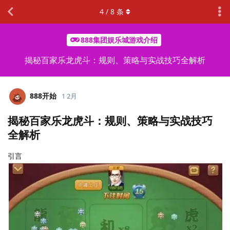
4
/
8
条
888集团娱乐城游戏介绍
揭秘百家乐龙虎斗：规则、策略与实战技巧全解析
888开始
1 2月
揭秘百家乐龙虎斗：规则、策略与实战技巧
全解析
引言