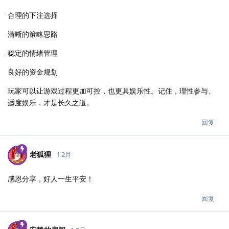
合理的下注选择
清晰的策略思路
稳定的情绪管理
良好的资金规划
玩家可以让游戏过程更加可控，也更具娱乐性。记住，理性参与、
适度娱乐，才是长久之道。
回复
老狐狸
1 2月
感恩分享，好人一生平安！
回复