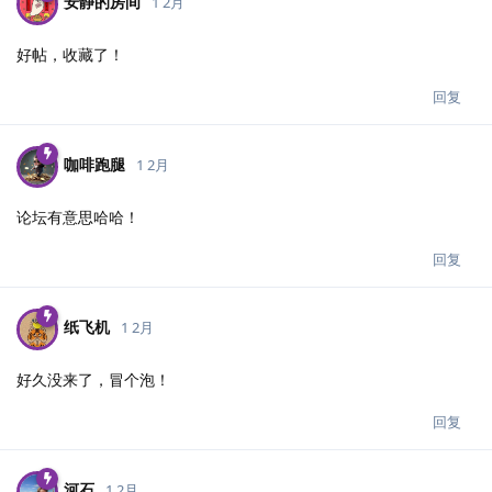
安静的房间
1 2月
好帖，收藏了！
回复
咖啡跑腿
1 2月
论坛有意思哈哈！
回复
纸飞机
1 2月
好久没来了，冒个泡！
回复
河石
1 2月