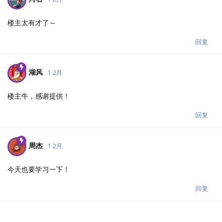
楼主太有才了～
回复
湖风
1 2月
楼主牛，感谢提供！
回复
周杰
1 2月
今天也要学习一下！
回复