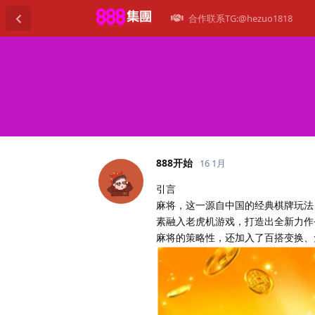
合作联系TG:@hezuo1818
888开始
16 1月
引言
麻将，这一源自中国的经典棋牌玩法
素融入老虎机游戏，打造出全新力作
麻将的策略性，还加入了百搭变换、