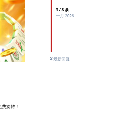
3
/
8
条
一月 2026
最新回复
次免费旋转！