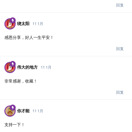
回复
绕太阳
11 1月
感恩分享，好人一生平安！
回复
伟大的地方
11 1月
非常感谢，收藏！
回复
你才能
11 1月
支持一下！