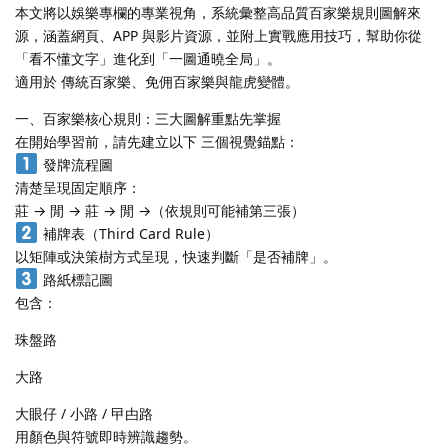
本文將以娛樂專欄的專業視角，系統彙整高品質百家樂規則圖解來
源，涵蓋網頁、APP 與影片資源，並附上實戰應用技巧，幫助你從
「看不懂文字」進化到「一圖通曉全局」。
適用於 傳統百家樂、免佣百家樂與龍虎變體。
一、百家樂核心規則：三大圖解重點先掌握
在開始學習前，請先建立以下 三個視覺錨點：
發牌流程圖
清楚呈現固定順序：
莊 → 閒 → 莊 → 閒 →（依規則可能補第三張）
補牌表（Third Card Rule）
以矩陣或決策樹方式呈現，快速判斷「是否補牌」。
路紙標記圖
包含：
珠盤路
大路
大眼仔 / 小路 / 曱甴路
用顏色與符號即時辨識趨勢。