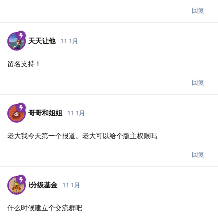
回复
天天让他
11 1月
留名支持！
回复
哥哥和姐姐
11 1月
老大我今天第一个报道。老大可以给个版主权限吗
回复
i分级基金
11 1月
什么时候建立个交流群吧