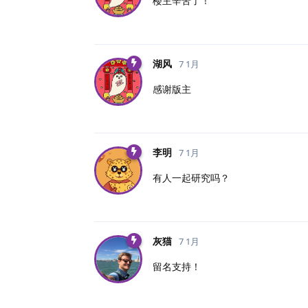
楼主辛苦了！
湖风
7 1月
感谢版主
李明
7 1月
有人一起研究吗？
灰猫
7 1月
留名支持！