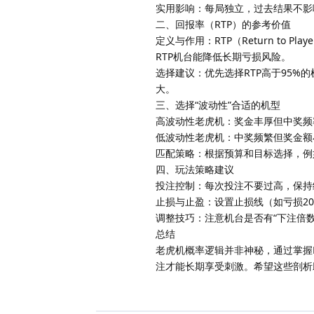
实用影响：每局独立，过去结果不影
二、回报率（RTP）的参考价值
定义与作用：RTP（Return to
RTP机台能降低长期亏损风险。
选择建议：优先选择RTP高于95%
大。
三、选择“波动性”合适的机型
高波动性老虎机：奖金丰厚但中奖频
低波动性老虎机：中奖频繁但奖金额
匹配策略：根据预算和目标选择，例如高
四、玩法策略建议
投注控制：每次投注不要过高，保持续
止损与止盈：设置止损线（如亏损20
调整技巧：注意机台是否有“下注倍
总结
老虎机概率逻辑并非神秘，通过掌握
注才能长期享受刺激。希望这些剖析