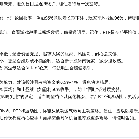
响未来。避免盲目追逐“热机”，理性看待每一次旋转。
 Player）是理论回报率，例如96%意味着长期下注，玩家平均收回96%，赌场
的机台。查看游戏说明或赌场数据，确保透明度。记住，RTP是长期平均值
率低，适合资金充足、追求大奖的玩家。风险高，耐心是关键。
小，更适合娱乐或小额盈利。适合新手或休闲玩家，减少挫败感。
波动适合“all-in”心态，低波动适合稳健娱乐。
航力。建议投注额占总资金的0.5%-1%，避免快速耗尽。
%离场）和止盈线（如盈利50%收手），防止“回吐”或过度贪婪。
数影响奖池”的设定，适当调整档位以优化机会。结合RTP和波动性，灵活
RNG、RTP和波动性，你能从被动运气转向主动策略。记住，游戏以娱
助你玩得更得心应手！如果需要具体机台推荐或更多攻略，请随时告知。