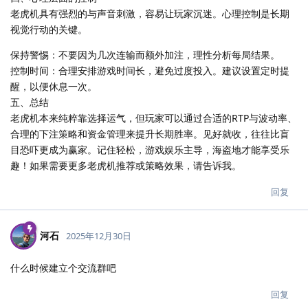
老虎机具有强烈的与声音刺激，容易让玩家沉迷。心理控制是长期
视觉行动的关键。
保持警惕：不要因为几次连输而额外加注，理性分析每局结果。
控制时间：合理安排游戏时间长，避免过度投入。建议设置定时提
醒，以便休息一次。
五、总结
老虎机本来纯粹靠选择运气，但玩家可以通过合适的RTP与波动率、
合理的下注策略和资金管理来提升长期胜率。见好就收，往往比盲
目恐吓更成为赢家。记住轻松，游戏娱乐主导，海盗地才能享受乐
趣！如果需要更多老虎机推荐或策略效果，请告诉我。
回复
河石
2025年12月30日
什么时候建立个交流群吧
回复