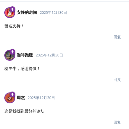
安静的房间
2025年12月30日
留名支持！
回复
咖啡跑腿
2025年12月30日
楼主牛，感谢提供！
回复
周杰
2025年12月30日
这是我找到最好的论坛
回复