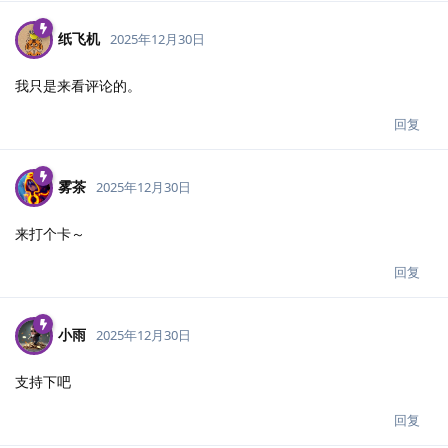
纸飞机
2025年12月30日
我只是来看评论的。
回复
雾茶
2025年12月30日
来打个卡～
回复
小雨
2025年12月30日
支持下吧
回复