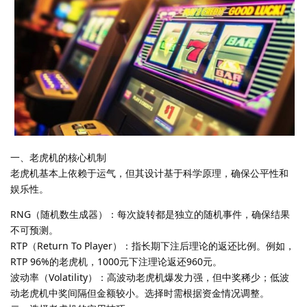
一、老虎机的核心机制
老虎机基本上依赖于运气，但其设计基于科学原理，确保公平性和
娱乐性。
RNG（随机数生成器）：每次旋转都是独立的随机事件，确保结果
不可预测。
RTP（Return To Player）：指长期下注后理论的返还比例。例如，
RTP 96%的老虎机，1000元下注理论返还960元。
波动率（Volatility）：高波动老虎机爆发力强，但中奖稀少；低波
动老虎机中奖间隔但金额较小。选择时需根据资金情况调整。