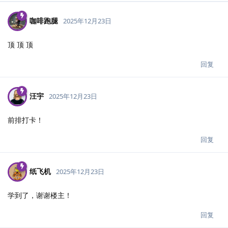
咖啡跑腿
2025年12月23日
顶 顶 顶
回复
汪宇
2025年12月23日
前排打卡！
回复
纸飞机
2025年12月23日
学到了，谢谢楼主！
回复