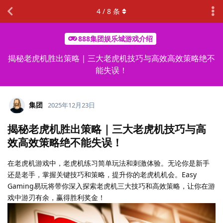
4
/
8
条
888集团娱乐城游戏介绍
揭秘老虎机胜出策略｜三大老虎机技巧与高效高效策略绝不
能失误！
集团
2025年12月23日
揭秘老虎机胜出策略｜三大老虎机技巧与高
效高效策略绝不能失误！
在老虎机游戏中，老虎机练习简单玩法和刺激体验。无论你是新手
还是老手，掌握关键技巧和策略，提升你的老虎机机会。Easy
Gaming易玩将带你深入探索老虎机三大技巧和高效策略，让你在游
戏中游刃有余，赢得胜利奖金！