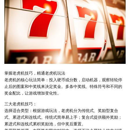
掌握老虎机技巧，精通老虎机玩法
老虎机的核心玩法简单：投入硬币或分数，启动机器，观察转轮停
止后的图案和中奖线来决定奖金。多条中奖线、特殊符号和不同的
奖金配比，让游戏增加变化性。
三大老虎机技巧：
选择适合类型：根据游戏玩法，老虎机分为传统式、奖励型复合
式、累进式和连线式。传统式简单易上手；复合式提供额外奖励；
累进式和连线式累积奖励池，但中奖后重置。