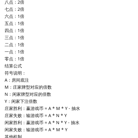
八点：2倍
七点：2倍
六点：1倍
五点：1倍
四点：1倍
三点：1倍
二点：1倍
一点：1倍
零点：1倍
结算公式
符号说明：
A：房间底注
M：庄家牌型对应的倍数
N：闲家牌型对应的倍数
Y：闲家下注倍数
庄家胜利：赢游戏币 = A * M * Y - 抽水
庄家失败：输游戏币 = A * N * Y
闲家胜利：赢游戏币 = A * N * Y - 抽水
闲家失败：输游戏币 = A * M * Y
其他机制