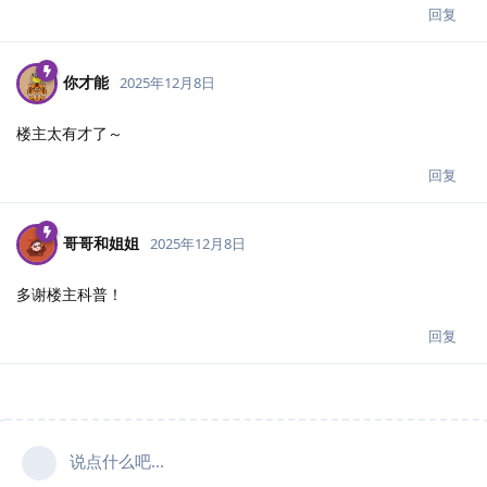
回复
你才能
2025年12月8日
楼主太有才了～
回复
哥哥和姐姐
2025年12月8日
多谢楼主科普！
回复
说点什么吧...