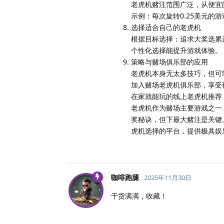
老虎机赌注范围广泛，从便宜
示例：每次旋转0.25美元的
选择适合自己的老虎机
根据目标选择：追求大奖选累
个性化选择能提升游戏体验。
策略与赌场俱乐部的应用
老虎机本身无太多技巧，但可
加入赌场老虎机俱乐部，享受
在家就能玩的线上老虎机推荐
老虎机作为赌场主要游戏之一
奖秘诀，但下最大赌注是关键
虎机选择的平台，提供极具娱
咖啡跑腿
2025年11月30日
干货满满，收藏！