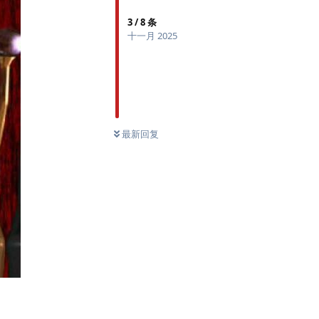
3
/
8
条
十一月 2025
最新回复