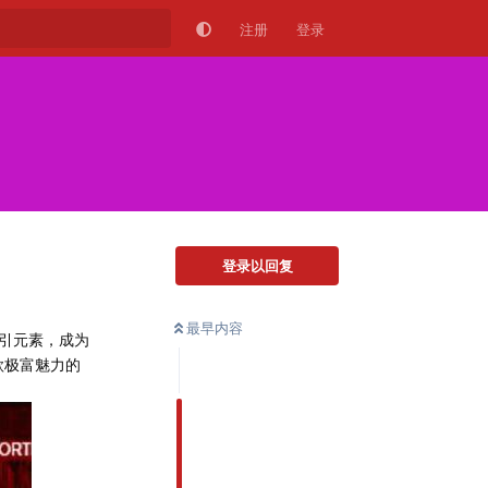
注册
登录
登录以回复
最早内容
引元素，成为
款极富魅力的