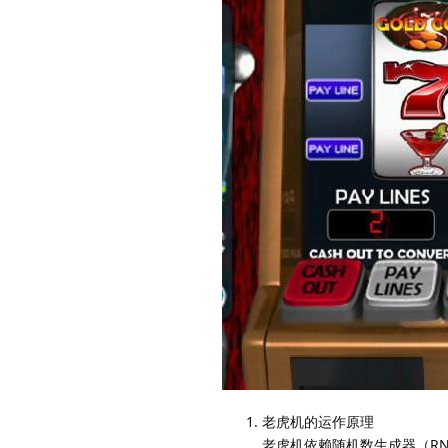
老虎机的运作原理
老虎机依赖随机数生成器（R