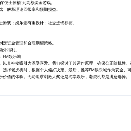
的“便士插槽”到高额奖金游戏。
游戏，解释理论回报率和预期损益。
进游戏；娱乐选有趣设计；社交选锦标赛。
制定资金管理和合理期望策略。
额外福利。
：FM娱乐城
，以其神秘吸引力深受喜爱。我们探讨了其运作原理，确保公正随机性。
。选择老虎机时，根据个人偏好决定。最后，推荐FM娱乐城作为安全、
乐价值的体验。无论追求刺激大奖还是纯享娱乐，老虎机都是满意选择。