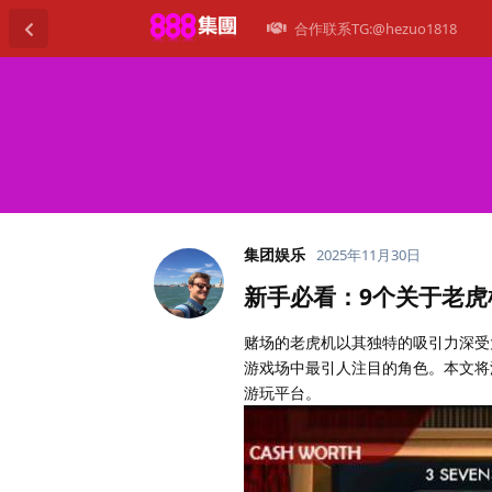
合作联系TG:@hezuo1818
集团娱乐
2025年11月30日
新手必看：9个关于老
赌场的老虎机以其独特的吸引力深受
游戏场中最引人注目的角色。本文将
游玩平台。