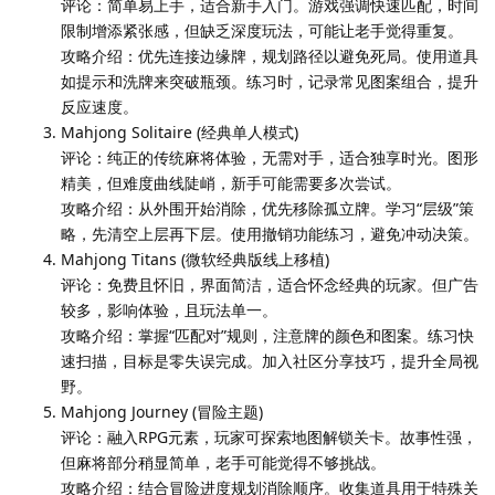
评论：简单易上手，适合新手入门。游戏强调快速匹配，时间
限制增添紧张感，但缺乏深度玩法，可能让老手觉得重复。
攻略介绍：优先连接边缘牌，规划路径以避免死局。使用道具
如提示和洗牌来突破瓶颈。练习时，记录常见图案组合，提升
反应速度。
Mahjong Solitaire (经典单人模式)
评论：纯正的传统麻将体验，无需对手，适合独享时光。图形
精美，但难度曲线陡峭，新手可能需要多次尝试。
攻略介绍：从外围开始消除，优先移除孤立牌。学习“层级”策
略，先清空上层再下层。使用撤销功能练习，避免冲动决策。
Mahjong Titans (微软经典版线上移植)
评论：免费且怀旧，界面简洁，适合怀念经典的玩家。但广告
较多，影响体验，且玩法单一。
攻略介绍：掌握“匹配对”规则，注意牌的颜色和图案。练习快
速扫描，目标是零失误完成。加入社区分享技巧，提升全局视
野。
Mahjong Journey (冒险主题)
评论：融入RPG元素，玩家可探索地图解锁关卡。故事性强，
但麻将部分稍显简单，老手可能觉得不够挑战。
攻略介绍：结合冒险进度规划消除顺序。收集道具用于特殊关