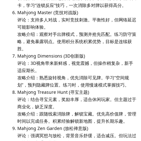
卡，学习“连锁反应”技巧，一次消除多对牌以获得高分。
Mahjong Master (竞技对战版)
评论：支持多人对战，实时竞技刺激。平衡性好，但网络延迟
可能影响体验。
攻略介绍：观察对手出牌模式，预测并抢先匹配。练习防守策
略，避免暴露弱点。使用积分系统积累优势，目标是连续获
胜。
Mahjong Dimensions (3D创新版)
评论：3D视角带来新鲜感，视觉震撼，但操作稍复杂，新手
适应期长。
攻略介绍：熟悉旋转视角，优先消除可见牌。学习“空间规
划”，预判隐藏牌位置。练习时，使用慢速模式掌握技巧。
Mahjong Treasure Hunt (寻宝主题)
评论：结合寻宝元素，奖励丰厚，适合休闲玩家。但主题过于
商业化，缺乏深度。
攻略介绍：跟随线索消除牌，解锁宝藏。优先高价值牌，管理
时间以完成任务。积累经验解锁新地图，提升长期乐趣。
Mahjong Zen Garden (放松禅意版)
评论：强调冥想与放松，背景音乐舒缓，适合减压。但玩法过