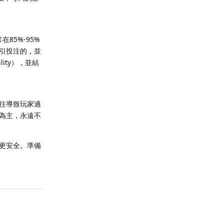
85%-95%
引投注的，並
ity），並結
往導致玩家過
為主，永遠不
更安全。準備
回复