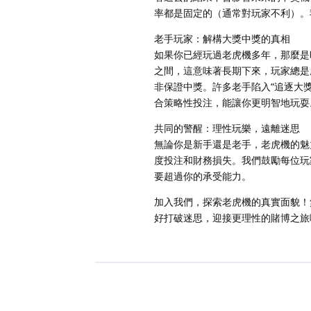
率都是固定的（通常對玩家不利）。
老手玩家：解構大獎中獎的真相
如果你已經玩過老虎機多年，那麼是時
之間，這意味著長期下來，玩家總是
非保證中獎。許多老手陷入“追逐大獎”
合策略性投注，能讓你更明智地玩耍
共同的警醒：理性玩樂，遠離迷思
無論你是新手還是老手，老虎機的魅
度投注和財務損失。我們鼓勵每位玩
要超過你的承受能力。
加入我們，探索老虎機的真實面貌！
好打破迷思，迎接更理性的賭博之旅