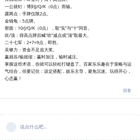
一公就钉：博到J/Q/K（0点）而输。
露两点：手牌仅限2点。
金钱龟：5点牌。
密面：10/J/Q/K（0点），取“实”与“十”同音。
吹/顶：得高点牌后喊“吹”减点或“顶”取最大。
二十七军：2+7=9点，即胜。
吴够力：资金不足追大奖。
赢就谷/输就缩：赢时加注，输时减注。
掌握这些术语，你就可以轻松打键盘了。百家乐乐趣在于策略与运
气结合，但要记住：设定搭配，娱乐主导，避免沉迷。玩得开心，
心态赢！
回复
说点什么吧...