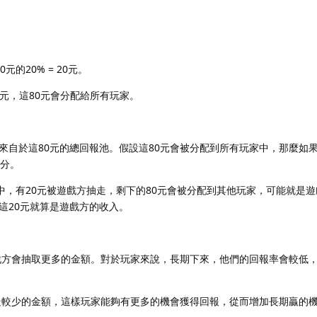
的20% = 20元。
 80元，這80元會分配給所有玩家。
來自於這80元的總回報池。假設這80元會被分配到所有玩家中，那麼如
部分。
中，有20元被遊戲方抽走，剩下的80元會被分配到其他玩家，可能就是
這20元就算是遊戲方的收入。
遊戲方會抽取更多的金額。對於玩家來說，長期下來，他們的回報率會較低
走較少的金額，這樣玩家能夠有更多的機會獲得回報，從而增加長期贏的