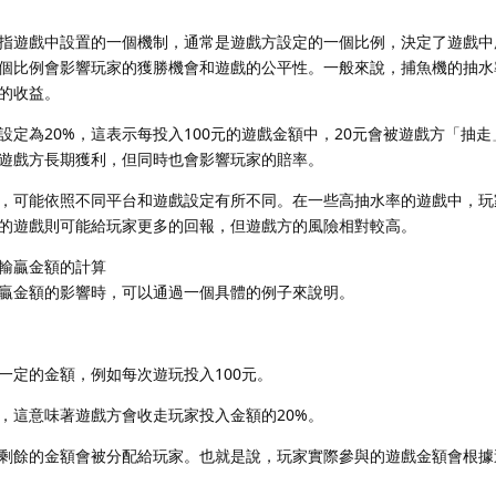
指遊戲中設置的一個機制，通常是遊戲方設定的一個比例，決定了遊戲中
個比例會影響玩家的獲勝機會和遊戲的公平性。一般來說，捕魚機的抽水
的收益。
定為20%，這表示每投入100元的遊戲金額中，20元會被遊戲方「抽走
遊戲方長期獲利，但同時也會影響玩家的賠率。
，可能依照不同平台和遊戲設定有所不同。在一些高抽水率的遊戲中，玩
的遊戲則可能給玩家更多的回報，但遊戲方的風險相對較高。
輸贏金額的計算
贏金額的影響時，可以通過一個具體的例子來說明。
一定的金額，例如每次遊玩投入100元。
，這意味著遊戲方會收走玩家投入金額的20%。
剩餘的金額會被分配給玩家。也就是說，玩家實際參與的遊戲金額會根據