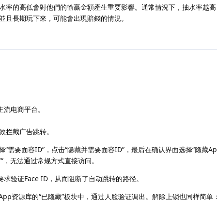
水率的高低會對他們的輸贏金額產生重要影響。通常情況下，抽水率越高
並且長期玩下來，可能會出現賠錢的情況。
主流电商平台。
效拦截广告跳转。
择“需要面容ID”，点击“隐藏并需要面容ID”，最后在确认界面选择“隐藏Ap
宫”，无法通过常规方式直接访问。
求验证Face ID，从而阻断了自动跳转的路径。
App资源库的“已隐藏”板块中，通过人脸验证调出。解除上锁也同样简单：