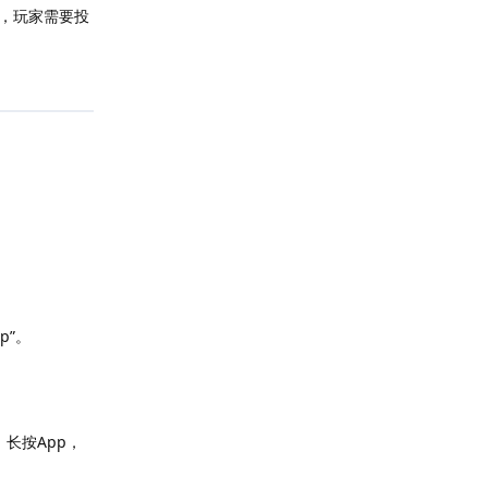
，玩家需要投
回复
p”。
长按App，