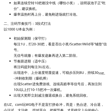
如果连续空转10把都没中线（哪怕小奖），说明该池子正“吃
分”，建议换机。
爆率温热时再上分，避免刚进场就打冷池。
二、注码节奏技巧：3段式打法
以1000 U本金为例：
初始探测期（保守打）
每注1U，打20-30把，看是否出小奖/Scatter/Wild等“铺垫”信
号。
无信号就撤；有爆发迹象再进入第二阶段。
节奏跟进期（适中压）
将注码提到每注3U左右。
出现连中、上分速度明显提速，可稳步压到8U，持续30
50把。
-冲刺收割期（爆机搏）
出现Scatter进免费游戏、连续高赔率等信号后，再加注到
10U以上打10-15把冲一次爆机。
出现大奖即立刻减注撤退或换台，避免系统回收。
在UZ。com玩WG电子不是盲打拼命冲，而是：热台进、冷台退，
小注试、大注收。 找对平台，把握节奏，才是稳定上分的核心。