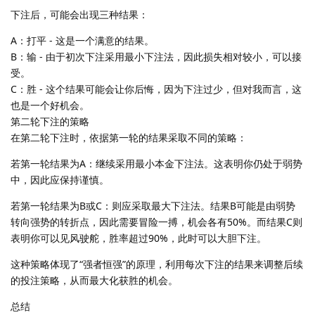
下注后，可能会出现三种结果：
A：打平 - 这是一个满意的结果。
B：输 - 由于初次下注采用最小下注法，因此损失相对较小，可以接
受。
C：胜 - 这个结果可能会让你后悔，因为下注过少，但对我而言，这
也是一个好机会。
第二轮下注的策略
在第二轮下注时，依据第一轮的结果采取不同的策略：
若第一轮结果为A：继续采用最小本金下注法。这表明你仍处于弱势
中，因此应保持谨慎。
若第一轮结果为B或C：则应采取最大下注法。结果B可能是由弱势
转向强势的转折点，因此需要冒险一搏，机会各有50%。而结果C则
表明你可以见风驶舵，胜率超过90%，此时可以大胆下注。
这种策略体现了“强者恒强”的原理，利用每次下注的结果来调整后续
的投注策略，从而最大化获胜的机会。
总结