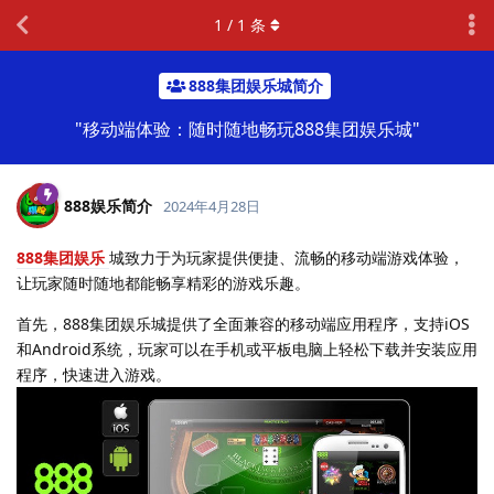
1
/
1
条
888集团娱乐城简介
"移动端体验：随时随地畅玩888集团娱乐城"
888娱乐简介
2024年4月28日
888集团娱乐
城致力于为玩家提供便捷、流畅的移动端游戏体验，
让玩家随时随地都能畅享精彩的游戏乐趣。
首先，888集团娱乐城提供了全面兼容的移动端应用程序，支持iOS
和Android系统，玩家可以在手机或平板电脑上轻松下载并安装应用
程序，快速进入游戏。