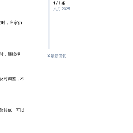
1
/
1
条
六月 2025
注时，庄家仍
时，继续押
最新回复
及时调整，不
险较低，可以