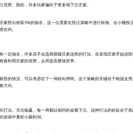
占优势。因此，许多玩家偏向于更多地下注庄家。
庄家胜出收取5%的抽水。这一点需要在投注策略中进行权衡。在小额投
虑在内。
有一定抽水，许多高手会选择跟随庄家连胜的打法。在发现庄家开始连胜
有效利用庄家的优势，从而提高整体胜率。
获胜的情况，可以考虑在下一局转向押闲。这个策略的关键在于根据走势
换方向。
乐打法。无论输赢，每一局都以相同的金额下注。这种打法的好处在于风
的游戏中累积小额利润。