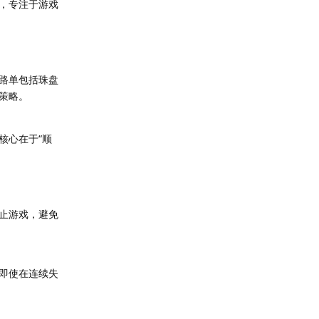
，专注于游戏
路单包括珠盘
策略。
核心在于“顺
止游戏，避免
即使在连续失