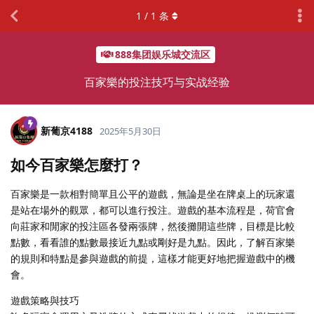
1
/
1
条
888集团娱乐城交流区
百家樂的投注技巧与实战经验
新葡京4188
2025年5月30日
如今百家樂怎麼打？
百家樂是一款相對簡單且公平的遊戲，無論是坐在牌桌上的玩家還
是站在場外的觀眾，都可以進行投注。遊戲的基本流程是，荷官會
向莊家和閒家的投注區各發兩張牌，然後攤開這些牌，目標是比較
點數，看看誰的點數最接近九點或剛好是九點。因此，了解百家樂
的規則和特點是參與遊戲的前提，這樣才能更好地把握遊戲中的機
會。
遊戲策略與技巧