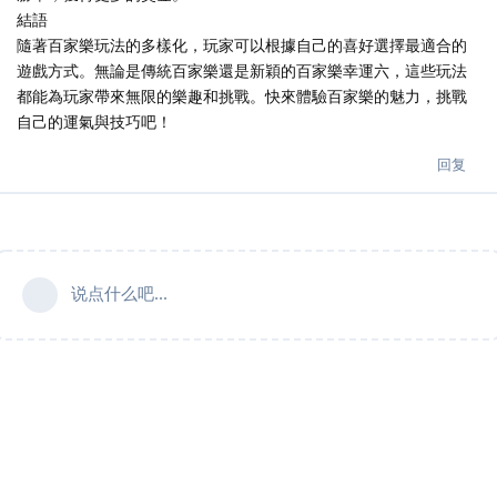
結語
隨著百家樂玩法的多樣化，玩家可以根據自己的喜好選擇最適合的
遊戲方式。無論是傳統百家樂還是新穎的百家樂幸運六，這些玩法
都能為玩家帶來無限的樂趣和挑戰。快來體驗百家樂的魅力，挑戰
自己的運氣與技巧吧！
回复
说点什么吧...