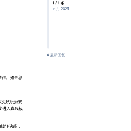
1
/
1
条
五月 2025
最新回复
佳作。如果您
议先试玩游戏
接进入真钱模
动旋转功能，