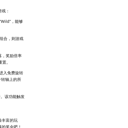
游戏：
ild”，能够
组合，则游戏
落，奖励倍率
重置。
可进入免费旋转
三个转轴上的所
倍。该功能触发
验丰富的玩
厚的奖金吧！