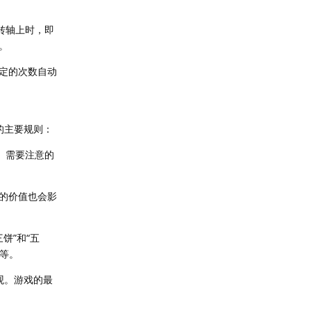
转轴上时，即
。
定的次数自动
的主要规则：
。需要注意的
的价值也会影
饼”和“五
不等。
观。游戏的最