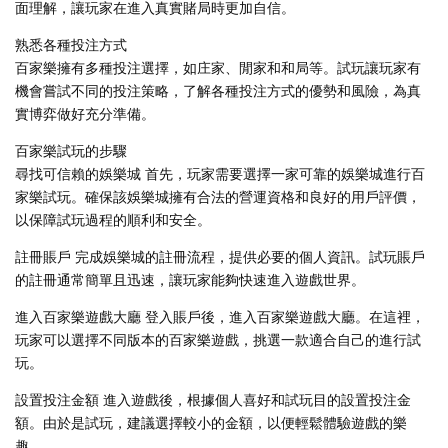
面理解，讓玩家在進入真實賭局時更加自信。
熟悉各種投注方式
百家樂擁有多種投注選擇，如庄家、閒家和和局等。試玩讓玩家有
機會嘗試不同的投注策略，了解各種投注方式的優勢和風險，為真
實博弈做好充分準備。
百家樂試玩的步驟
尋找可信賴的娛樂城 首先，玩家需要選擇一家可靠的娛樂城進行百
家樂試玩。確保該娛樂城擁有合法的營運資格和良好的用戶評價，
以保障試玩過程的順利和安全。
註冊賬戶 完成娛樂城的註冊流程，提供必要的個人資訊。試玩賬戶
的註冊通常簡單且迅速，讓玩家能夠快速進入遊戲世界。
進入百家樂遊戲大廳 登入賬戶後，進入百家樂遊戲大廳。在這裡，
玩家可以選擇不同版本的百家樂遊戲，挑選一款適合自己的進行試
玩。
設置投注金額 進入遊戲後，根據個人喜好和試玩目的設置投注金
額。由於是試玩，建議選擇較小的金額，以便輕鬆體驗遊戲的樂
趣。