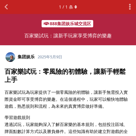
1
/
1
条
888集团娱乐城交流区
百家樂試玩：讓新手玩家享受博弈的樂趣
集团娱乐
2025年5月9日
百家樂試玩：零風險的初體驗，讓新手輕鬆
上手
百家樂試玩為玩家提供了一個零風險的初體驗，讓新手無需投入實
際資金即可享受博弈的樂趣。在這個過程中，玩家可以暢快地體驗
遊戲，熟悉規則和流程，為未來的真實博弈做好準備。
學習遊戲規則
透過試玩，玩家能夠深入了解百家樂的基本規則，包括投注區域、
牌面點數計算方式以及勝負條件。這些知識有助於建立對遊戲的全