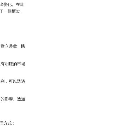
出變化。在這
了一個框架，
益對立遊戲，賭
上有明確的市場
營利，可以透過
為的影響。透過
理方式：