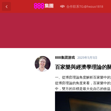
合作联系TG:@hezuo1818
888集团游戏
2025年5月5日
百家樂與經濟學理論的
一、從博弈理論角度解析百家樂中的
從博弈理論的角度來看，百家樂中的
中，雙方的目標是最大化自己的收益