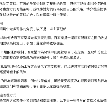
況制定策略。莊家的決策受到固定規則的約束，但也可能根據具體情況做
考慮對方的可能策略，並根據對方的行為調整自己的策略。博弈理論提供
並找到最佳的策略組合，以在博弈中取得優勢。
用
環境中遊戲運作的角度，以下是一些主要觀點：
賭場如何透過百家樂等遊戲實現利潤。百家樂是一場莊家與玩家之間的收
期營收高於支出，例如：莊家贏時收取佣金。
場市場的運作機制，百家樂作為賭場中的經營項目，在定價、交易和分配
供需調整百家樂遊戲的規則和條件，吸引更多玩家參與。
在風險管理和金融工程方面提供了重要觀察。賭場經營方若想確保穩定的
經營過程中的風險。
家的行為經濟學因素，例如決策偏好、風險接受程度及心理因素對遊戲行
遊戲規則和營銷策略，吸引更多玩家並提高收益。
險管理方式
險管理方式來優化遊戲體驗和提高勝率。以下是一些常見的策略和風險管