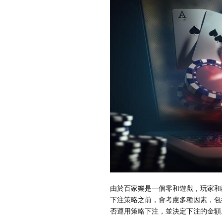
由於百家樂是一個零和遊戲，玩家和
下注策略之前，會考慮多種因素，包
否運用策略下注，並決定下注的金額