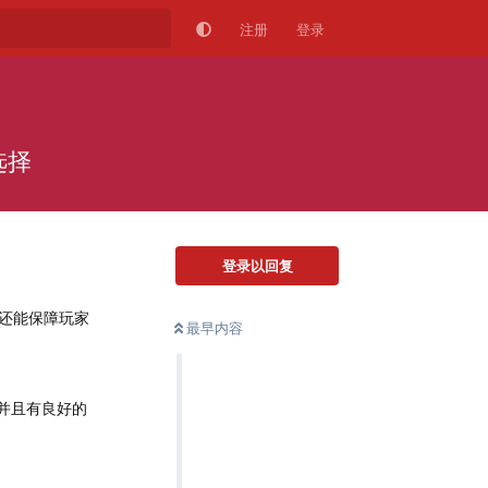
注册
登录
选择
登录以回复
还能保障玩家
最早内容
并且有良好的