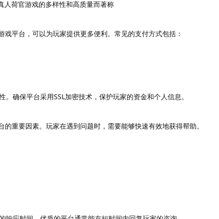
g） 以真人荷官游戏的多样性和高质量而著称
游戏平台，可以为玩家提供更多便利。常见的支付方式包括：
性。确保平台采用SSL加密技术，保护玩家的资金和个人信息。
台的重要因素。玩家在遇到问题时，需要能够快速有效地获得帮助。
的响应时间。优质的平台通常能在短时间内回复玩家的咨询。