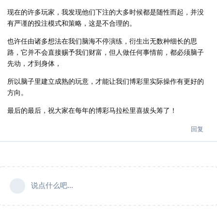
现在的许多玩家，我发现他们下注的大多时候都是随性而起，并没
有严谨的投注模式和策略，这是不合理的。
也许任由诸多想法在我们脑海不停演练，衍生出无数种细长的思
路，它并不会直接赐予我们财富，但人做任何事情前，都必须脑子
先动，才到身体，
所以脑子里建立成熟的玩意，才能让我们博彩里实际操作有更好的
方向。
最后的最后，祝大家在每年的博彩马拉松里喜拔头筹了！
回复
说点什么吧...