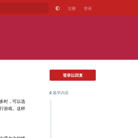
注册
登录
登录以回复
最早内容
多时，可以选
行游戏。这样