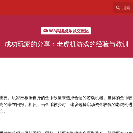
888集团娱乐城交流区
成功玩家的分享：老虎机游戏的经验与教训
重要。玩家应根据自身的金币数量来选择合适的游戏机器。当你的金币较
高的潜在回报。相反，当金币较少时，建议选择启动资金较低的老虎机进
会。