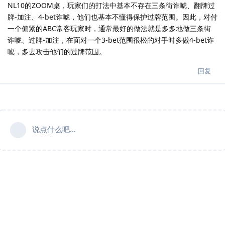
NL10的ZOOM桌，玩家们的打法中基本不存在三条街诈唬、翻牌过
牌-加注、4-bet诈唬，他们也基本不懂得保护过牌范围。因此，对付
一个偏紧的ABC常客玩家时，通常最好的做法就是多多地做三条街
诈唬、过牌-加注，在面对一个3-bet范围很松的对手时多做4-bet诈
唬，多去攻击他们的过牌范围。
回复
说点什么吧...