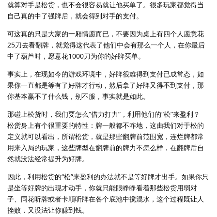
就算对手是松货，也不会很容易就让他买单了。很多玩家都觉得当
自己真的中了强牌后，就会得到对手的支付。
可这真的只是大家的一厢情愿而已，不要因为桌上有四个人愿意花
25刀去看翻牌，就觉得这代表了他们中会有那么一个人，在你最后
中了葫芦时，愿意花1000刀为你的好牌买单。
事实上，在现如今的游戏环境中，好牌很难得到支付已成常态，如
果你一直都是等有了好牌才行动，然后拿了好牌又得不到支付，那
你基本赢不了什么钱，别不服，事实就是如此。
那碰上松货时，我们要怎么“借力打力”，利用他们的“松”来盈利？
松货身上有个很重要的特性：牌一般都不咋地，这由我们对于松的
定义就可以看出，所谓松货，就是那些翻牌前范围宽，连烂牌都常
用来入局的玩家，这些牌型在翻牌前的牌力不怎么样，在翻牌后自
然就没法经常提升为好牌。
因此，利用松货的“松”来盈利的办法就不是等好牌才出手。如果你只
是坐等好牌的出现才动手，你就只能眼睁睁看着那些松货用弱对
子、同花听牌或者卡顺听牌在各个底池中搅混水，这个过程既让人
挫败，又没法让你赚到钱。