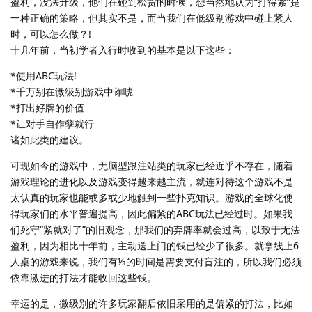
盈利，没法升级，他们在碰到松货的时候，想当然地认为“打得紧”是
一种正确的策略，但其实不是，而当我们在低级别游戏中碰上紧人
时，可以怎么做？!
十几年前，当初学者入行时收到的基本是以下这些：
*使用ABC玩法!
*千万别在微级别游戏中诈唬
*打出好牌的价值
*让对手自作孽就行
诸如此类的建议。
可现如今的游戏中，无脑型跟注站类的玩家已经近乎不存在，随着
游戏理论的进化以及游戏变得越来越主流，就连对待这个游戏不是
太认真的玩家也能或多或少地触到一些扑克知识。游戏的全球化使
得玩家们的水平普遍提高，因此偏紧的ABC玩法已经过时。如果我
们死守“紧就对了”的旧观念，那我们的弃牌率就会过高，以致于无法
盈利，因为相比十年前，主动送上门的钱已经少了很多。就拿线上6
人桌的游戏来说，我们有⅓的时间是需要支付盲注的，所以我们必须
依靠激进的打法才能收回这些钱。
幸运的是，微级别的许多玩家翻后依旧采用的是偏紧的打法，比如