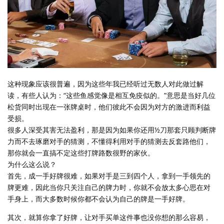
这种现象应该很普遍，因为这些年我已经听过无数人对此做过解
读，有些人认为：“这些鱼感觉像是相互免疫似的。”意思是当好几位
松货同时出现在一张牌桌时，他们彼此不会因为对方的激进而利益
受损。
很多人深受其害无法盈利，那是因为如果你还用½刀那套只顾判断牌
力而不去琢磨对手的猜测，不懂得利用对手的猜测去反套路他们，
那你就会一直搞不定这些打牌路数很野的家伙。
为什么这么说？
首先，成一手好牌很难，如果对手是三到四个人，拿到一手领先的
牌更难，因此当你只关注自己的牌力时，你就不会放太多心思在对
手身上，而大多数时候你都不会认为自己的牌是一手好牌。
其次，就算你拿了好牌，让对手买单这件事也没你想的那么容易，