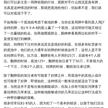
我们可以多注意一局牌前期的行动，观察对手什么情况是真有牌，
当真是这种情况的时候，那就把底池给他们，但如果不是，我们就
可以对底池下手了。
不如每隔一个底池就考虑下偷池的事，当你在某局牌中看到某人用J7
这样的牌，在J-9-3-A-8的面上赢了一个底池，这说明你可能又错过
了一次赢钱的机会。别再做围观群众，眼睁睁看着两位松的对手一
直便宜地打到摊牌。
因此，转牌的下注对你来说其实是很好的利器。在很多有松货参与
的底池中，他们的火力通常在转牌的时候就会停了，这些人是不常
在转牌出手的。比方说，翻牌前有人开局到25刀，后面有4个人跟
注。翻牌的时候，底池125+，翻牌前加注者下了50刀，不算很大的
一个下注，只有2个人跟注。转牌的时候，翻前加注者过牌。
除了翻牌前的加注者有可能拿了好牌之外，而底池中的其他人或许
也可能拿了好牌，即便如此，这种情况一般来说也挺适合下注偷
池，当然这并不是每次偷池都能成功，但加上你有可能在河牌拿了
最佳牌的几率来说，这种偷池能够成功的几率足以让这种打法成为
一种帮你赚钱的策略。
很多经常玩$2-$5的人，因为犯了一个基本的错误，以致于他们没法