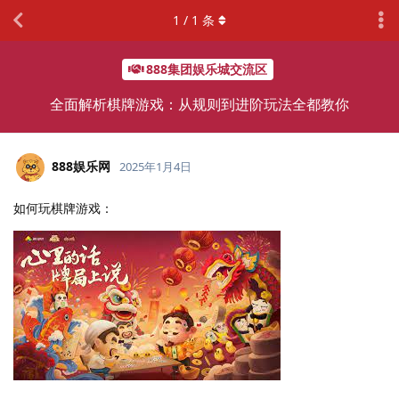
1
/
1
条
888集团娱乐城交流区
全面解析棋牌游戏：从规则到进阶玩法全都教你
888娱乐网
2025年1月4日
如何玩棋牌游戏：