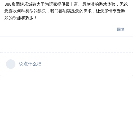
888集团娱乐城致力于为玩家提供最丰富、最刺激的游戏体验，无论
您喜欢何种类型的娱乐，我们都能满足您的需求，让您尽情享受游
戏的乐趣和刺激！
回复
说点什么吧...