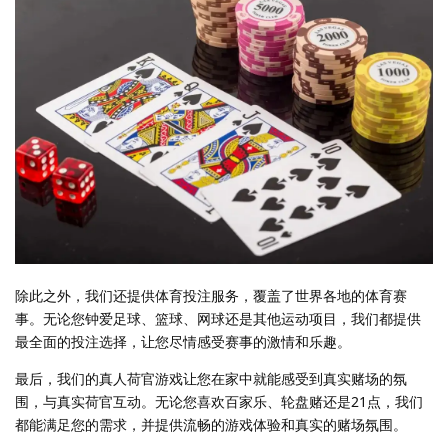
除此之外，我们还提供体育投注服务，覆盖了世界各地的体育赛
事。无论您钟爱足球、篮球、网球还是其他运动项目，我们都提供
最全面的投注选择，让您尽情感受赛事的激情和乐趣。
最后，我们的真人荷官游戏让您在家中就能感受到真实赌场的氛
围，与真实荷官互动。无论您喜欢百家乐、轮盘赌还是21点，我们
都能满足您的需求，并提供流畅的游戏体验和真实的赌场氛围。