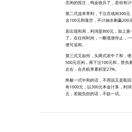
庄闲的投注，鸣金收兵了，若你有计
第二式连本带利，下注庄或闲300元
去100元和落空，不计抽水剩赢20
若出现和局，利润是800元，加上第
了。在任何时间，一断缆便停止，一
便可追和。
第三式又如何，头两式若中了和，便
500元庄闲，再下注100元和，胜
左右，合共机率累积至27%。
终极一式中和的话，不用说又是取回
有1000元，以300元本金计算，利
元，若能负担的话，不妨一试。