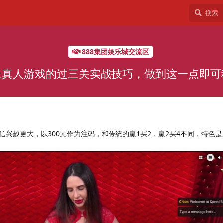
888集团娱乐城交流区
上真人游戏的过三关实战技巧，做到这一点即可
兴趣更大，以300元作为注码，和传统的赢1买2，赢2买4不同，特色