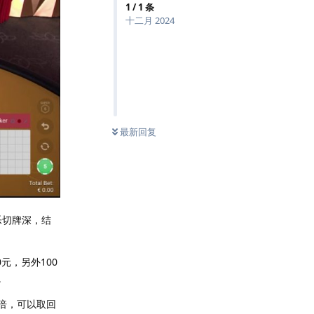
1
/
1
条
十二月 2024
最新回复
家乐切牌深，结
元，另外100
。
6倍，可以取回