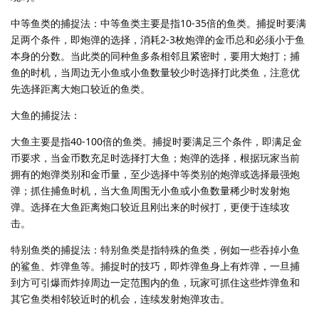
中等鱼类的捕捉法：中等鱼类主要是指10-35倍的鱼类。捕捉时要满
足两个条件，即炮弹的选择，消耗2-3枚炮弹的金币总和必须小于鱼
本身的分数。当此类的同种鱼多条相邻且紧密时，要用大炮打；捕
鱼的时机，当周边无小鱼或小鱼数量较少时选择打此类鱼，注意优
先选择距离大炮口较近的鱼类。
大鱼的捕捉法：
大鱼主要是指40-100倍的鱼类。捕捉时要满足三个条件，即满足金
币要求，当金币数充足时选择打大鱼；炮弹的选择，根据玩家当前
拥有的炮弹类别和金币量，至少选择中等类别的炮弹或选择最强炮
弹；抓住捕鱼时机，当大鱼周围无小鱼或小鱼数量稀少时发射炮
弹。选择在大鱼距离炮口较近且刚出来的时候打，更便于连续攻
击。
特别鱼类的捕捉法：特别鱼类是指特殊的鱼类，例如一些吞掉小鱼
的鲨鱼、炸弹鱼等。捕捉时的技巧，即炸弹鱼身上有炸弹，一旦捕
到方可引爆而炸掉周边一定范围内的鱼，玩家可抓住这些炸弹鱼和
其它鱼类相邻较近时的机会，连续发射炮弹攻击。