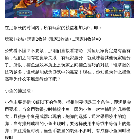
在足够长的时间内，所有玩家的获益相加为0，即：
玩家1收益+玩家2收益+玩家3收益+…玩家N收益=0
公式看不懂？不要紧，那咱们直接看结论：捕鱼玩家肯定是有赢有
输，他们之间存在竞争关系，有玩家赢分，就意味着其他玩家输分
了。所以，捕鱼游戏本质上是玩家之间捕鱼技巧的对抗！谁掌握的
技巧越多，谁就越能成为游戏中的赢家！现在，你知道为什么捕鱼
高手为什么不愿意教你了吧？
小鱼的捕捉法：
小鱼主要是指10倍以下的鱼类。捕捉时要满足三个条件，即满足金
币要求，当金币数很少时捕捉小鱼，因为小鱼一次性捕到的几率很
大，且很多小鱼是成群出现的；炮弹的选择，通常采用较小的炮
弹，当有排列成群的小鱼出现时，要选择使用中等或中等偏上的炮
弹；抓住捕鱼时机，当金币数量的剩余不多时、有成群小鱼同时出
现时。