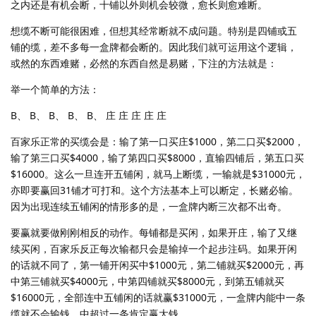
之内还是有机会断，十铺以外则机会较微，愈长则愈难断。
想缆不断可能很困难，但想其经常断就不成问题。特别是四铺或五
铺的缆，差不多每一盒牌都会断的。因此我们就可运用这个逻辑，
或然的东西难赌，必然的东西自然是易赌，下注的方法就是：
举一个简单的方法：
B、 B、 B、 B、 B、 庄 庄 庄 庄 庄
百家乐正常的买缆会是：输了第一口买庄$1000，第二口买$2000，
输了第三口买$4000，输了第四口买$8000，直输四铺后，第五口买
$16000。这么一旦连开五铺闲，就马上断缆，一输就是$31000元，
亦即要赢回31铺才可打和。这个方法基本上可以断定，长赌必输。
因为出现连续五铺闲的情形多的是，一盒牌内断三次都不出奇。
要赢就要做刚刚相反的动作。每铺都是买闲，如果开庄，输了又继
续买闲，百家乐反正每次输都只会是输掉一个起步注码。如果开闲
的话就不同了，第一铺开闲买中$1000元，第二铺就买$2000元，再
中第三铺就买$4000元，中第四铺就买$8000元，到第五铺就买
$16000元，全部连中五铺闲的话就赢$31000元，一盒牌内能中一条
缆就不会输钱，中超过一条肯定赢大钱。