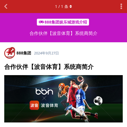
1
/
1
条
888集团娱乐城游戏介绍
合作伙伴【波音体育】系统商简介
888集团
2024年9月27日
合作伙伴【波音体育】系统商简介