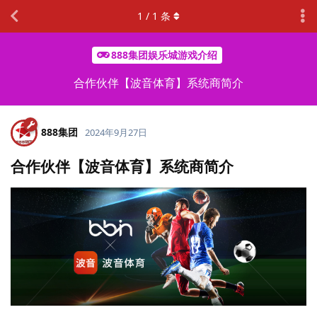
1
/
1
条
888集团娱乐城游戏介绍
合作伙伴【波音体育】系统商简介
888集团
2024年9月27日
合作伙伴【波音体育】系统商简介