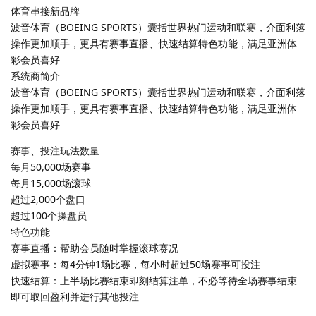
体育串接新品牌
波音体育（BOEING SPORTS）囊括世界热门运动和联赛，介面利落
操作更加顺手，更具有赛事直播、快速结算特色功能，满足亚洲体
彩会员喜好
系统商简介
波音体育（BOEING SPORTS）囊括世界热门运动和联赛，介面利落
操作更加顺手，更具有赛事直播、快速结算特色功能，满足亚洲体
彩会员喜好
赛事、投注玩法数量
每月50,000场赛事
每月15,000场滚球
超过2,000个盘口
超过100个操盘员
特色功能
赛事直播：帮助会员随时掌握滚球赛况
虚拟赛事：每4分钟1场比赛，每小时超过50场赛事可投注
快速结算：上半场比赛结束即刻结算注单，不必等待全场赛事结束
即可取回盈利并进行其他投注