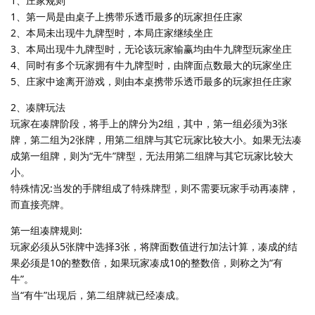
1、庄家规则
1、第一局是由桌子上携带乐透币最多的玩家担任庄家
2、本局未出现牛九牌型时，本局庄家继续坐庄
3、本局出现牛九牌型时，无论该玩家输赢均由牛九牌型玩家坐庄
4、同时有多个玩家拥有牛九牌型时，由牌面点数最大的玩家坐庄
5、庄家中途离开游戏，则由本桌携带乐透币最多的玩家担任庄家
2、凑牌玩法
玩家在凑牌阶段，将手上的牌分为2组，其中，第一组必须为3张
牌，第二组为2张牌，用第二组牌与其它玩家比较大小。如果无法凑
成第一组牌，则为“无牛”牌型，无法用第二组牌与其它玩家比较大
小。
特殊情况:当发的手牌组成了特殊牌型，则不需要玩家手动再凑牌，
而直接亮牌。
第一组凑牌规则:
玩家必须从5张牌中选择3张，将牌面数值进行加法计算，凑成的结
果必须是10的整数倍，如果玩家凑成10的整数倍，则称之为“有
牛”。
当“有牛”出现后，第二组牌就已经凑成。