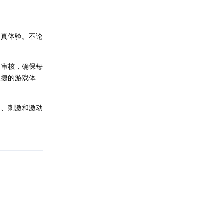
逼真体验。不论
和审核，确保每
便捷的游戏体
趣、刺激和激动
回复