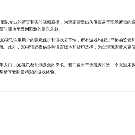
，配以专业的荷官和实时视频直播，为玩家营造出仿佛置身于现场赌场的
随时随地享受到刺激的娱乐乐趣。
BB视讯注重用户的隐私保护和游戏公平性，所有游戏均经过严格的监管
玩。此外，BB视讯还提供多种语言版本和货币选择，为全球玩家带来更
手入门，BB视讯都能满足您的需求。我们致力于为玩家打造一个充满乐
尽情享受到最精彩的游戏体验。